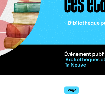
ces éta
Bibliothèque p
Événement publi
Bibliotheques e
la Neuve
Stage