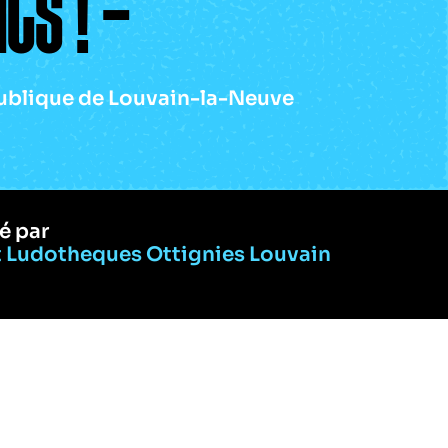
ts ! –
ublique de Louvain-la-Neuve
é par
t Ludotheques Ottignies Louvain