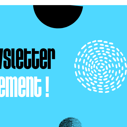
wsletter
ement !