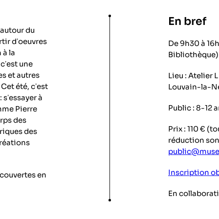
En bref
 autour du
rtir dʼoeuvres
De 9h30 à 16h
 à la
Bibliothèque) 
cʼest une
s et autres
Lieu : Atelier
Cet été, cʼest
Louvain-la-N
: sʼessayer à
Public : 8-12 
omme Pierre
orps des
Prix : 110 € (
riques des
réduction son
réations
public@musee
Inscription o
écouvertes en
En collaborati