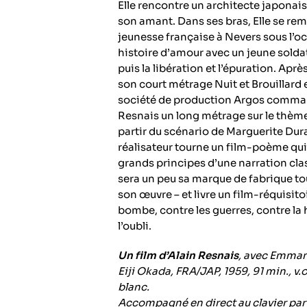
Elle rencontre un architecte japonais
son amant. Dans ses bras, Elle se re
jeunesse française à Nevers sous l’o
histoire d’amour avec un jeune solda
puis la libération et l’épuration. Aprè
son court métrage Nuit et Brouillard e
société de production Argos comma
Resnais un long métrage sur le thème 
partir du scénario de Marguerite Dura
réalisateur tourne un film-poème qui
grands principes d’une narration cla
sera un peu sa marque de fabrique tou
son œuvre – et livre un film-réquisito
bombe, contre les guerres, contre la 
l’oubli.
Un film d’Alain Resnais
, avec Emman
Eiji Okada, FRA/JAP, 1959, 91 min., v.o. 
blanc.
Accompagné en direct au clavier par