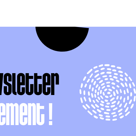
wsletter
ement !