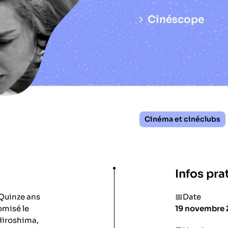
Cinéscope
Cinéma et cinéclubs
Infos pra
 Quinze ans
📅Date
omisé le
19 novembre
Hiroshima,