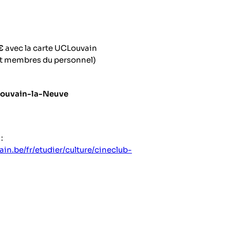
€
avec la carte UCLouvain
et membres du personnel)
Louvain-la-Neuve
:
ain.be/fr/etudier/culture/cineclub-