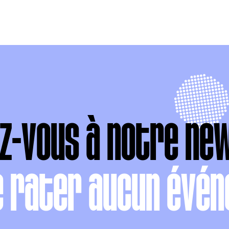
ez-vous à notre ne
e rater aucun évén