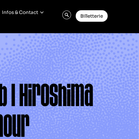
Infos & Contact
Billetterie
b | Hiroshima
mour