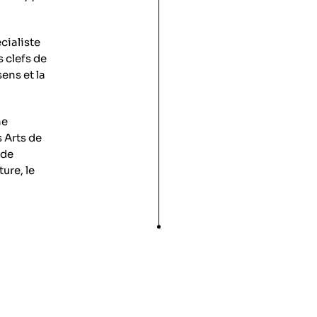
écialiste
s clefs de
ens et la
ne
s Arts de
 de
ure, le