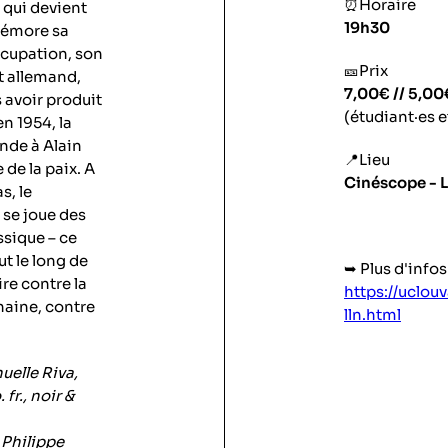
⏰Horaire
 qui devient
19h30
mémore sa
ccupation, son
🎫Prix
t allemand,
7,00€ // 5,00
s avoir produit
(étudiant·es 
n 1954, la
nde à Alain
📍Lieu
de la paix. A
Cinéscope - 
s, le
 se joue des
ssique – ce
t le long de
➥ Plus d'infos 
ire contre la
https://uclouv
haine, contre
lln.html
uelle Riva,
fr., noir &
 Philippe