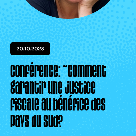
Le périodique
Infos pratiques
Contact
20.10.2023
Conférence: “Comment
garantir une justice
fiscale au bénéfice des
pays du Sud?