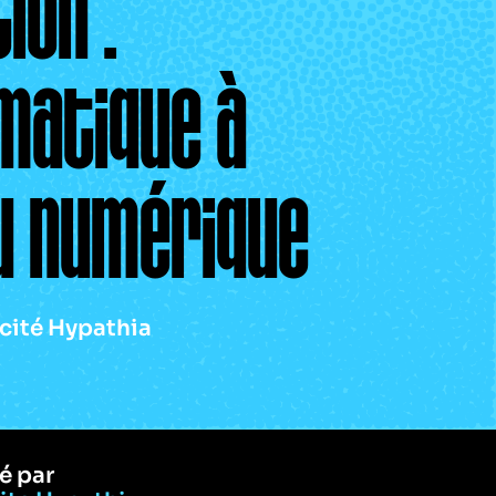
ion :
matique à
du numérique
ïcité Hypathia
é par