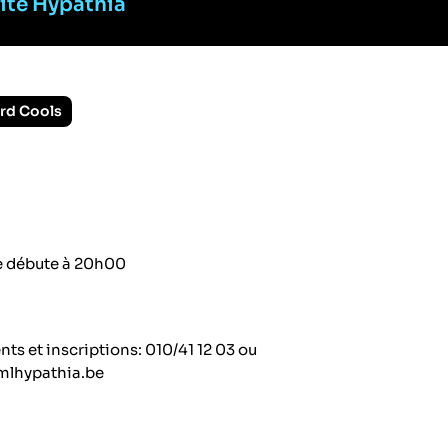
cite Hypathia
rd Cools
e débute à 20h00
s et inscriptions: 010/41 12 03 ou
mlhypathia.be