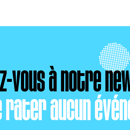
ez-vous à notre ne
e rater aucun évén