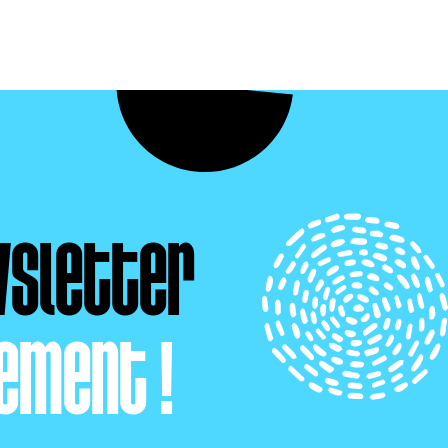
wsletter
ement !