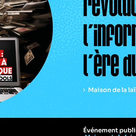
révolut
l’infor
l’ère 
Maison de la la
Événement publi