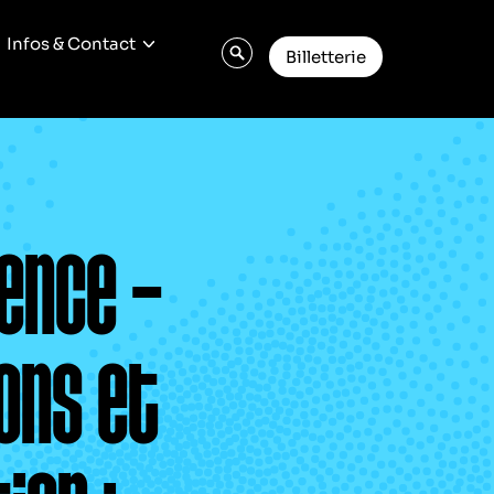
Infos & Contact
Billetterie
ence –
ons et