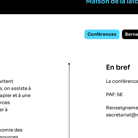
Maison de la lai
Conférences
Berna
En bref
vitent
La conférenc
, on assiste à
PAF: 5€
apier et à une
urces
Renseignement
r à
secretariat@
onomie des
 sources