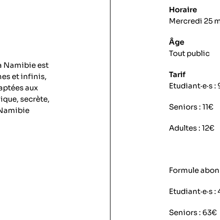
Horaire
Mercredi 25 m
Âge
Tout public
a Namibie est
Tarif
s et infinis,
Etudiant·e·s :
daptées aux
ique, secrète,
Seniors : 11€
 Namibie
Adultes : 12€
Formule abonn
Etudiant·e·s :
Seniors : 63€