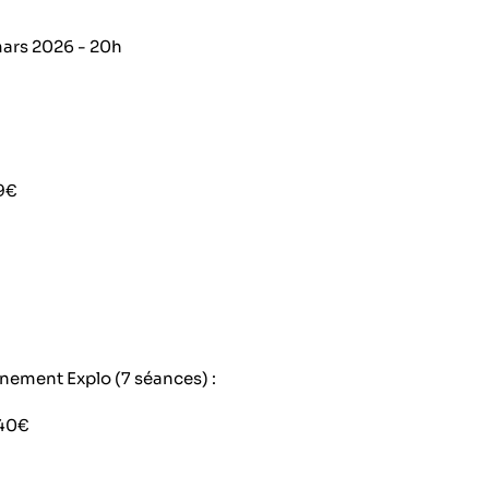
ars 2026 - 20h
 9€
ement Explo (7 séances) :
 40€