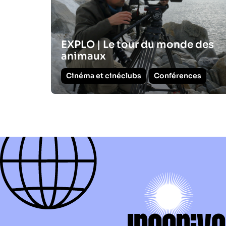
EXPLO | Le tour du monde des
animaux
Cinéma et cinéclubs
Conférences