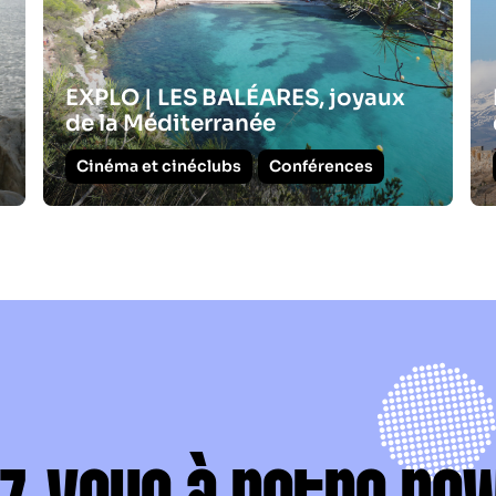
EXPLO | LES BALÉARES, joyaux
de la Méditerranée
Cinéma et cinéclubs
Conférences