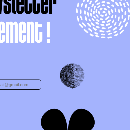
wsletter
ement !