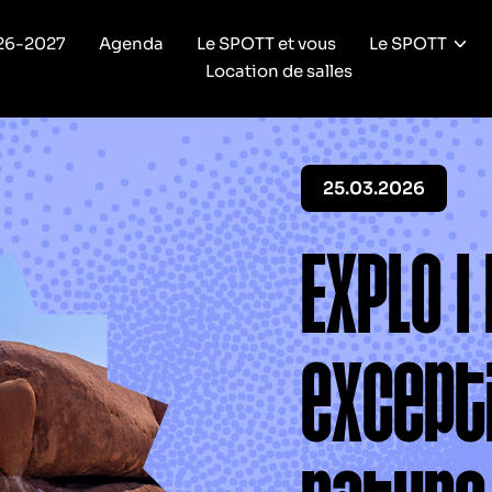
26-2027
Agenda
Le SPOTT et vous
Le SPOTT
Location de salles
25.03.2026
EXPLO |
except