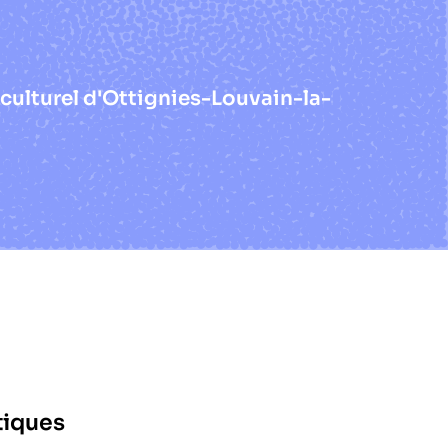
culturel d'Ottignies-Louvain-la-
tiques