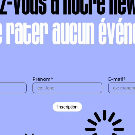
ez-vous à notre ne
e rater aucun évén
Prénom*
E-mail*