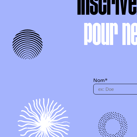
Inscriv
pour n
Nom*