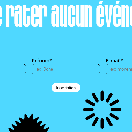
e rater aucun évén
Prénom*
E-mail*