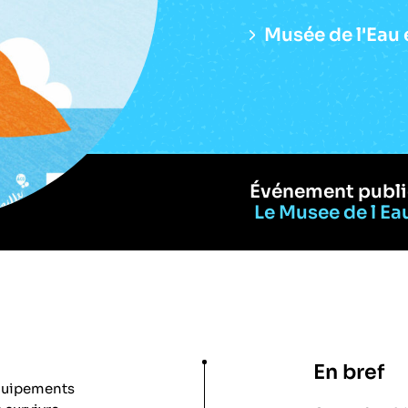
Musée de l'Eau 
Événement publi
Le Musee de l Eau
En bref
équipements