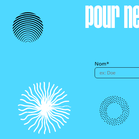
pour n
Nom*