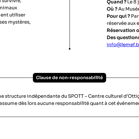
 survivre,
Quand ?
Le 8 j
 animaux
Où ?
Au Musée 
ent utiliser
Pour qui ?
Par
 ses mystères,
réservée aux e
Réservation o
Des questions
info@lemef.
Clause de non-responsabilité
ne structure indépendante du SPOTT – Centre culturel d’Ott
assume dès lors aucune responsabilité quant à cet événeme