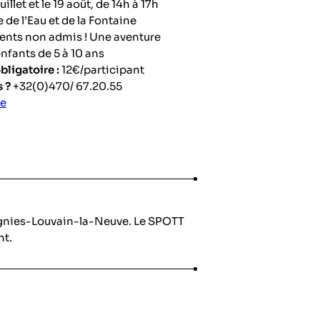
uillet et le 19 août, de 14h à 17h
de l’Eau et de la Fontaine
ents non admis ! Une aventure
nfants de 5 à 10 ans
bligatoire :
12€/participant
 ?
+32(0)470/ 67.20.55
be
ignies-Louvain-la-Neuve. Le SPOTT
nt.