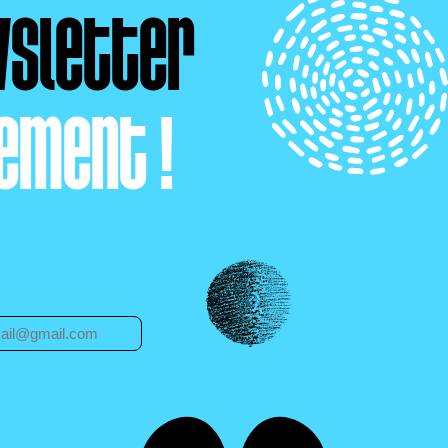
wsletter
ement !