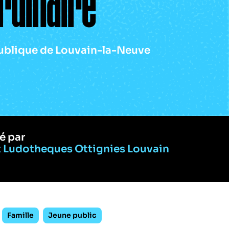
rdinaire
ublique de Louvain-la-Neuve
é par
t Ludotheques Ottignies Louvain
Famille
Jeune public