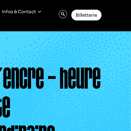
Infos & Contact
Billetterie
’encre – heure
te