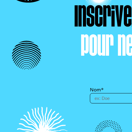
Inscriv
pour n
Nom*