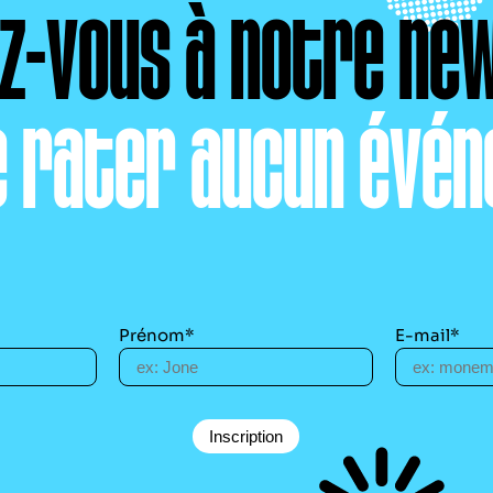
ez-vous à notre ne
e rater aucun évén
Prénom*
E-mail*