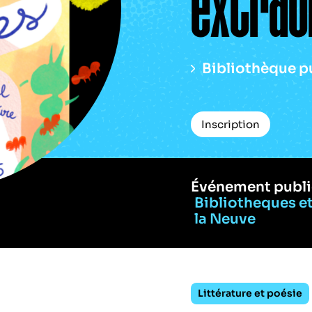
extrao
Bibliothèque p
Inscription
Événement publi
Bibliotheques e
la Neuve
Littérature et poésie