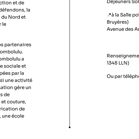
Déjeuners Sol
ction et de
défendons, la
📍à la Salle p
s du Nord et
Bruyères)
 le
Avenue des Ar
os partenaires
Bombolulu.
Renseignemen
ombolulu a
1348 LLN)
e sociale et
ées par la
Ou par téléph
nsi une activité
sation gère un
rs de
 et couture,
rication de
, une école