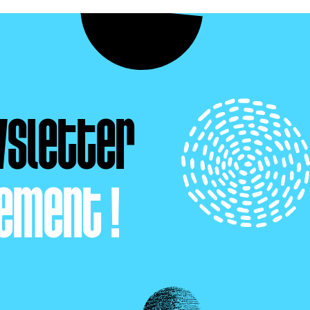
wsletter
ement !