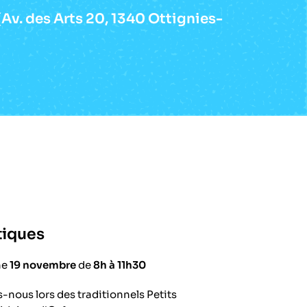
(Av. des Arts 20, 1340 Ottignies-
tiques
he
19 novembre
de
8h à 11h30
-nous lors des traditionnels Petits