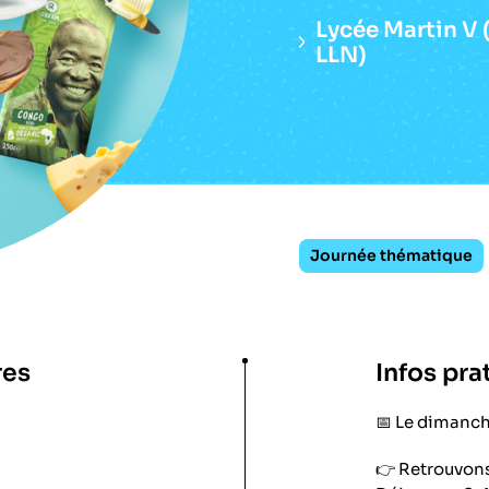
Lycée Martin V 
LLN)
Journée thématique
res
Infos pra
📅 Le dimanc
👉 Retrouvons