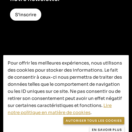
S’inscrire
Pour offrir les meilleures expériences, nous utilisons
des cookies pour stocker des informations. Le fait
C’est ici que
de consentir à ceux-ci nous permettra de traiter des
ça se passe
données telles que le comportement de navigation
ou les ID uniques sur ce site. Ne pas consentir ou de
retirer son consentement peut avoir un effet négatif
sur certaines caractéristiques et fonctions.
Lire
notre politique en matière de cookies
.
Politique de confidentialité
AUTORISER TOUS LES COOKIES
Politique en matière de cookies
EN SAVOIR PLUS