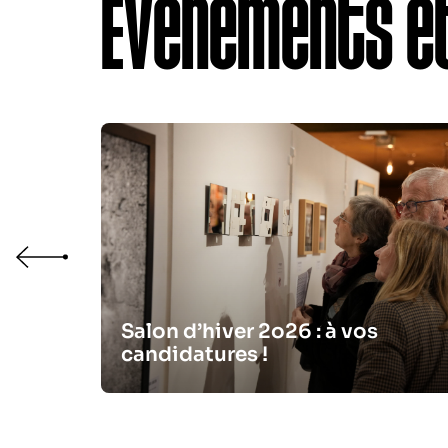
Événements et
x
Salon d’hiver 2o26 : à vos
candidatures !