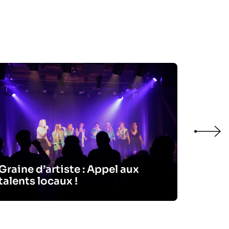
Graine d’artiste : Appel aux
Salon 
talents locaux !
candid