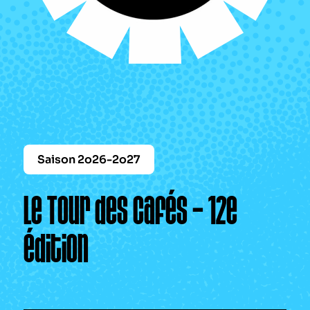
Le périodique
Infos pratiques
Contact
Saison 2o26-2o27
Le Tour des cafés – 12e
édition