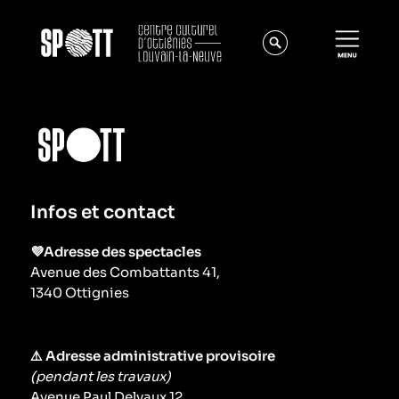
Infos et contact
💜Adresse des spectacles
Avenue des Combattants 41,
Actualités
1340 Ottignies
À propos
Équipe
⚠️ Adresse administrative provisoire
Instances
(pendant les travaux)
Offres d'emploi
Avenue Paul Delvaux 12,