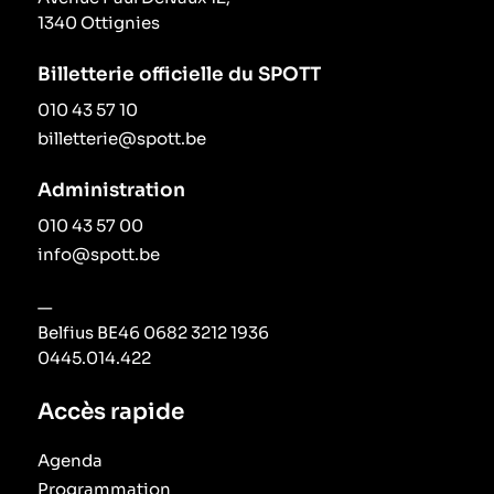
1340 Ottignies
Le périodique
Billetterie officielle du SPOTT
010 43 57 10
Infos pratiques
billetterie@spott.be
Contact
Administration
010 43 57 00
info@spott.be
—
Belfius BE46 0682 3212 1936
0445.014.422
Accès rapide
Agenda
Programmation