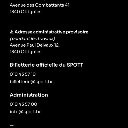
Avenue des Combattants 41,
Le périodique
1340 Ottignies
Infos pratiques
⚠️ Adresse administrative provisoire
(pendant les travaux)
Contact
Avenue Paul Delvaux 12,
1340 Ottignies
Billetterie officielle du SPOTT
010 43 57 10
billetterie@spott.be
Administration
010 43 57 00
info@spott.be
—