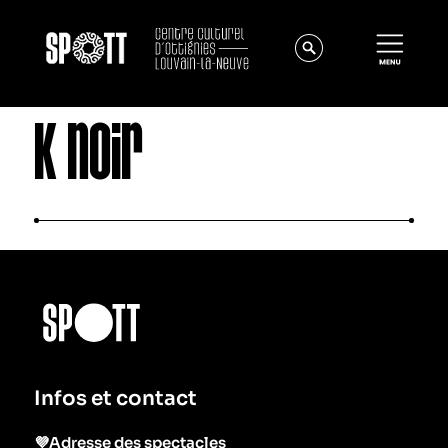
K noir
Actualités
À propos
Équipe
Infos et contact
Instances
Offres d'emploi
💜Adresse des spectacles