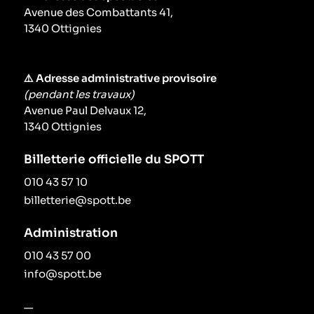
Avenue des Combattants 41,
Le périodique
1340 Ottignies
Infos pratiques
⚠️ Adresse administrative provisoire
(pendant les travaux)
Contact
Avenue Paul Delvaux 12,
1340 Ottignies
Billetterie officielle du SPOTT
010 43 57 10
billetterie@spott.be
Administration
010 43 57 00
info@spott.be
—