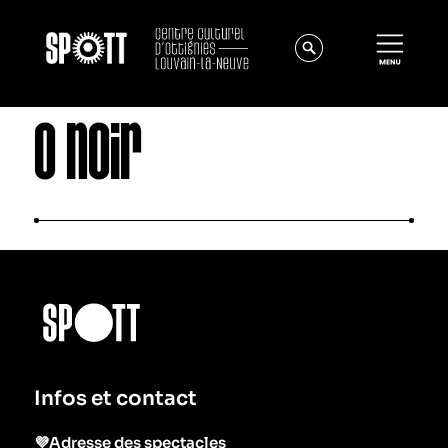
O noir
Actualités
À propos
Équipe
Infos et contact
Instances
Offres d'emploi
💜Adresse des spectacles