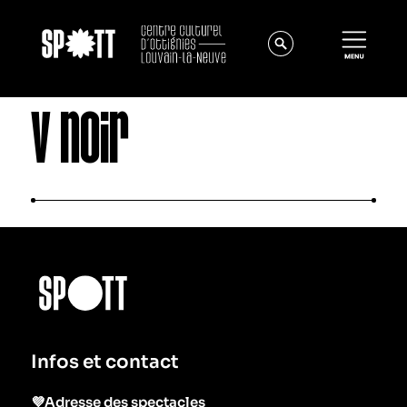
V noir
Actualités
À propos
Équipe
Infos et contact
Instances
Offres d'emploi
💜Adresse des spectacles