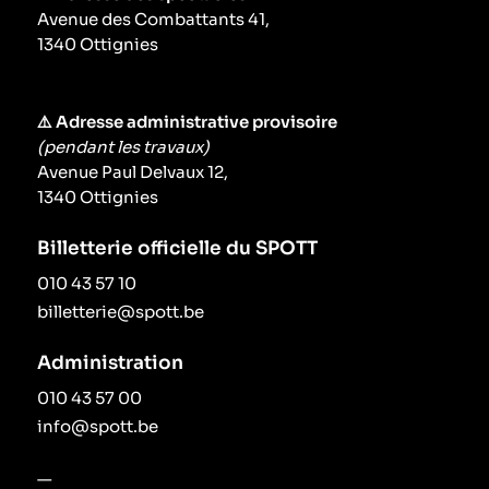
Avenue des Combattants 41,
Le périodique
1340 Ottignies
Infos pratiques
⚠️ Adresse administrative provisoire
(pendant les travaux)
Contact
Avenue Paul Delvaux 12,
1340 Ottignies
Billetterie officielle du SPOTT
010 43 57 10
billetterie@spott.be
Administration
010 43 57 00
info@spott.be
—