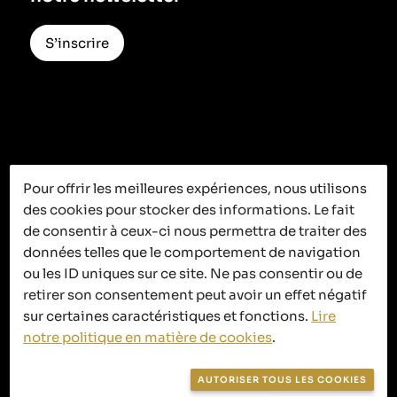
S’inscrire
Pour offrir les meilleures expériences, nous utilisons
des cookies pour stocker des informations. Le fait
C’est ici que
de consentir à ceux-ci nous permettra de traiter des
données telles que le comportement de navigation
ça se passe
ou les ID uniques sur ce site. Ne pas consentir ou de
retirer son consentement peut avoir un effet négatif
sur certaines caractéristiques et fonctions.
Lire
notre politique en matière de cookies
.
Politique de confidentialité
AUTORISER TOUS LES COOKIES