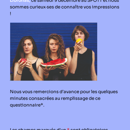
Lloronas,
ce samedi 9 décembre au SPOTT et nous
sommes curieux·ses de connaître vos impressions
Le périodique
!
Infos pratiques
Contact
Nous vous remercions d’avance pour les quelques
minutes consacrées au remplissage de ce
questionnaire*.
Les champs marqués d’un
*
sont obligatoires