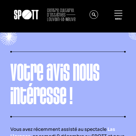
Votre avis nous
intéresse !
Actualités
À propos
Équipe
Instances
Vous avez récemment assisté au spectacle
Las
Offres d'emploi