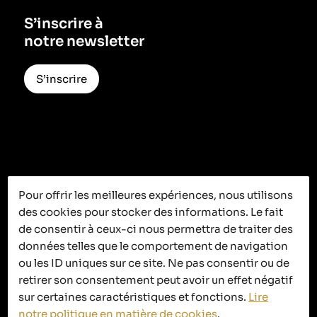
S’inscrire à
notre newsletter
S’inscrire
Pour offrir les meilleures expériences, nous utilisons
des cookies pour stocker des informations. Le fait
C’est ici que
de consentir à ceux-ci nous permettra de traiter des
données telles que le comportement de navigation
ça se passe
ou les ID uniques sur ce site. Ne pas consentir ou de
retirer son consentement peut avoir un effet négatif
sur certaines caractéristiques et fonctions.
Lire
notre politique en matière de cookies
.