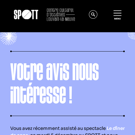
Votre avis nous
intéresse !
Actualités
À propos
Équipe
Instances
Vous avez récemment assisté au spectacle
Le dîner
Offres d'emploi