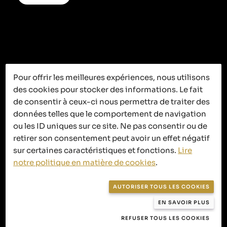
Pour offrir les meilleures expériences, nous utilisons
des cookies pour stocker des informations. Le fait
C’est ici que
de consentir à ceux-ci nous permettra de traiter des
données telles que le comportement de navigation
ça se passe
ou les ID uniques sur ce site. Ne pas consentir ou de
retirer son consentement peut avoir un effet négatif
sur certaines caractéristiques et fonctions.
Lire
notre politique en matière de cookies
.
Politique de confidentialité
AUTORISER TOUS LES COOKIES
Politique en matière de cookies
EN SAVOIR PLUS
Conditions générales de vente
REFUSER TOUS LES COOKIES