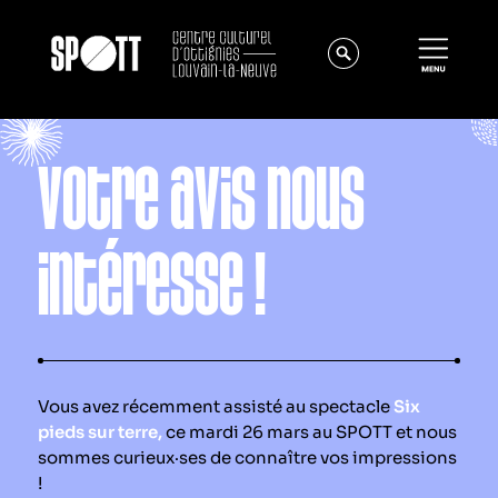
Votre avis nous
intéresse !
Actualités
À propos
Vous avez récemment assisté au spectacle
Six
Équipe
pieds sur terre,
ce mardi 26 mars au SPOTT et nous
Instances
sommes curieux·ses de connaître vos impressions
!
Offres d'emploi