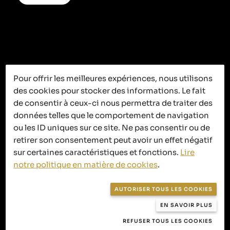
Pour offrir les meilleures expériences, nous utilisons
des cookies pour stocker des informations. Le fait
C’est ici que
de consentir à ceux-ci nous permettra de traiter des
données telles que le comportement de navigation
ça se passe
ou les ID uniques sur ce site. Ne pas consentir ou de
retirer son consentement peut avoir un effet négatif
sur certaines caractéristiques et fonctions.
Lire
notre politique en matière de cookies
.
Politique de confidentialité
AUTORISER TOUS LES COOKIES
Politique en matière de cookies
EN SAVOIR PLUS
Conditions générales de vente
REFUSER TOUS LES COOKIES