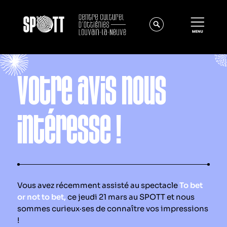
Votre avis nous
intéresse !
Actualités
À propos
Vous avez récemment assisté au spectacle
To bet
Équipe
or not to bet,
ce jeudi 21 mars au SPOTT et nous
Instances
sommes curieux·ses de connaître vos impressions
!
Offres d'emploi