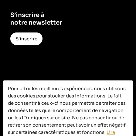
S’inscrire à
notre newsletter
S’inscrire
Pour offrir les meilleures expériences, nous utilisons
des cookies pour stocker des informations. Le fait
C’est ici que
de consentir à ceux-ci nous permettra de traiter des
ça se passe
données telles que le comportement de navigation
ou les ID uniques sur ce site. Ne pas consentir ou de
retirer son consentement peut avoir un effet négatif
sur certaines caractéristiques et fonctions.
Lire