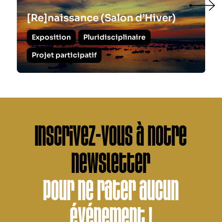
[Re]naissance (Salon d’Hiver)
Exposition
Pluridisciplinaire
Projet participatif
Inscrivez-vous à notre
newsletter
pour ne rater aucun
événement !