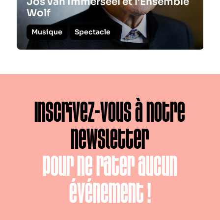
Jos van Immerseel et l’Ensemble
Wolf
Musique
Spectacle
Inscrivez-vous à notre
newsletter
pour ne rater aucun
événement !