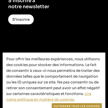
S’inscrire à
notre newsletter
S’inscrire
Pour offrir les meilleures expériences, nous utilisons
des cookies pour stocker des informations. Le fait
C’est ici que
de consentir à ceux-ci nous permettra de traiter des
ça se passe
données telles que le comportement de navigation
ou les ID uniques sur ce site. Ne pas consentir ou de
retirer son consentement peut avoir un effet négatif
sur certaines caractéristiques et fonctions.
Lire
notre politique en matière de cookies
.
Politique de confidentialité
AUTORISER TOUS LES COOKIES