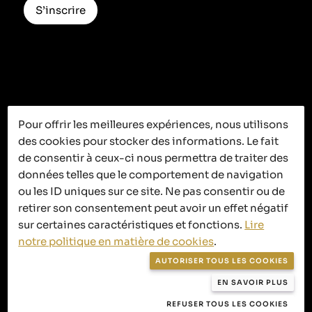
S’inscrire
Pour offrir les meilleures expériences, nous utilisons
des cookies pour stocker des informations. Le fait
C’est ici que
de consentir à ceux-ci nous permettra de traiter des
ça se passe
données telles que le comportement de navigation
ou les ID uniques sur ce site. Ne pas consentir ou de
retirer son consentement peut avoir un effet négatif
sur certaines caractéristiques et fonctions.
Lire
notre politique en matière de cookies
.
Politique de confidentialité
AUTORISER TOUS LES COOKIES
Politique en matière de cookies
EN SAVOIR PLUS
Conditions générales de vente
REFUSER TOUS LES COOKIES