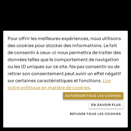
Pour offrir les meilleures expériences, nous utilisons
des cookies pour stocker des informations. Le fait
C’est ici que
de consentir à ceux-ci nous permettra de traiter des
ça se passe
données telles que le comportement de navigation
ou les ID uniques sur ce site. Ne pas consentir ou de
retirer son consentement peut avoir un effet négatif
sur certaines caractéristiques et fonctions.
Lire
notre politique en matière de cookies
.
Politique de confidentialité
AUTORISER TOUS LES COOKIES
Politique en matière de cookies
EN SAVOIR PLUS
Conditions générales de vente
REFUSER TOUS LES COOKIES