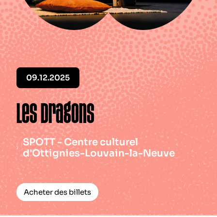
Le périodique
Infos pratiques
Contact
09.12.2025
Les Dragons
SPOTT - Centre culturel
d'Ottignies-Louvain-la-Neuve
Acheter des billets