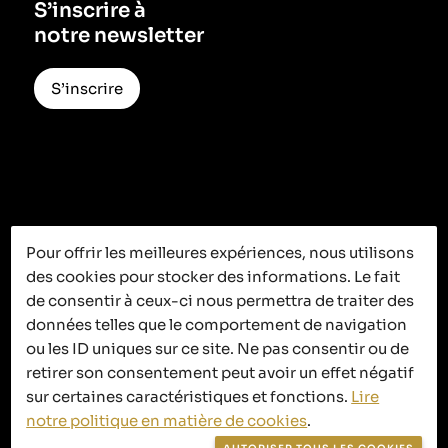
S’inscrire à
notre newsletter
S’inscrire
Pour offrir les meilleures expériences, nous utilisons
des cookies pour stocker des informations. Le fait
C’est ici que
de consentir à ceux-ci nous permettra de traiter des
ça se passe
données telles que le comportement de navigation
ou les ID uniques sur ce site. Ne pas consentir ou de
retirer son consentement peut avoir un effet négatif
sur certaines caractéristiques et fonctions.
Lire
notre politique en matière de cookies
.
Politique de confidentialité