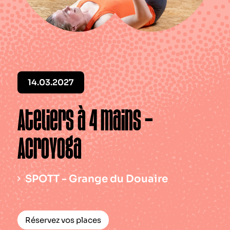
Le périodique
Infos pratiques
Contact
14.03.2027
Ateliers à 4 mains –
Acroyoga
SPOTT - Grange du Douaire
Réservez vos places