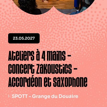
Le périodique
Infos pratiques
Contact
23.05.2027
Ateliers à 4 mains –
Concert Zakoustics –
Accordéon et saxophone
SPOTT - Grange du Douaire