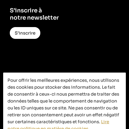
S’inscrire à
notre newsletter
S’inscrire
Pour offrir les meilleures expériences, nous utilisons
des cookies pour stocker des informations. Le fait
C’est ici que
de consentir à ceux-ci nous permettra de traiter des
ça se passe
données telles que le comportement de navigation
ou les ID uniques sur ce site. Ne pas consentir ou de
retirer son consentement peut avoir un effet négatif
sur certaines caractéristiques et fonctions.
Lire
notre politique en matière de cookies
.