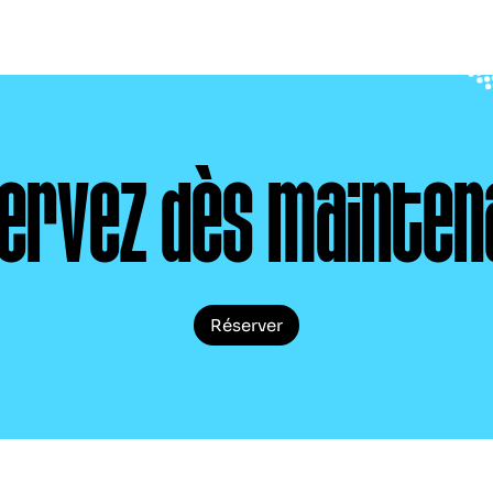
ervez dès mainten
Réserver