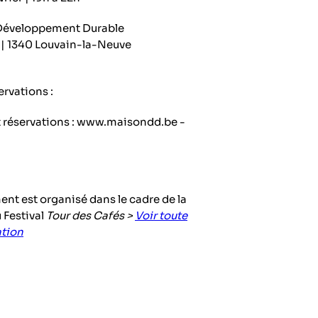
Développement Durable
 | 1340 Louvain-la-Neuve
ervations :
et réservations : www.maisondd.be -
nt est organisé dans le cadre de la
 Festival
Tour des Cafés >
Voir toute
tion