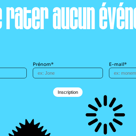
e rater aucun évén
Prénom*
E-mail*