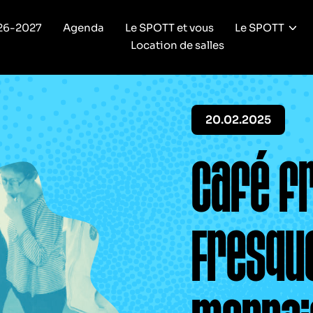
26-2027
Agenda
Le SPOTT et vous
Le SPOTT
Location de salles
20.02.2025
Café f
Fresque