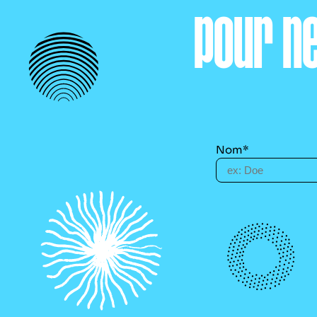
pour n
Nom*