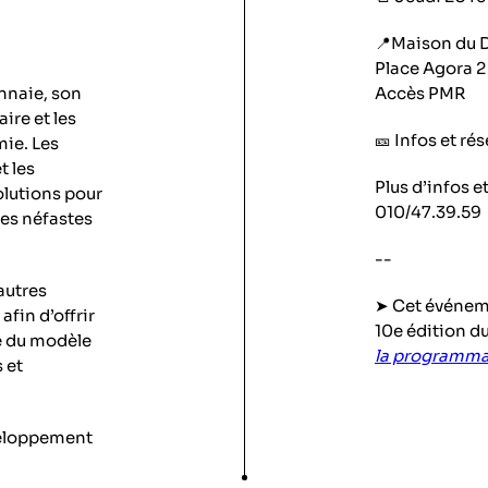
📍Maison du 
Place Agora 2
nnaie, son
Accès PMR
ire et les
🎫 Infos et rés
mie. Les
t les
Plus d’infos 
olutions pour
010/47.39.59
ces néfastes
--
autres
➤ Cet événeme
fin d’offrir
10e édition du
le du modèle
la programma
 et
veloppement