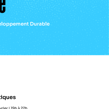
e
eloppement Durable
tiques
vrier | 19h à 22h