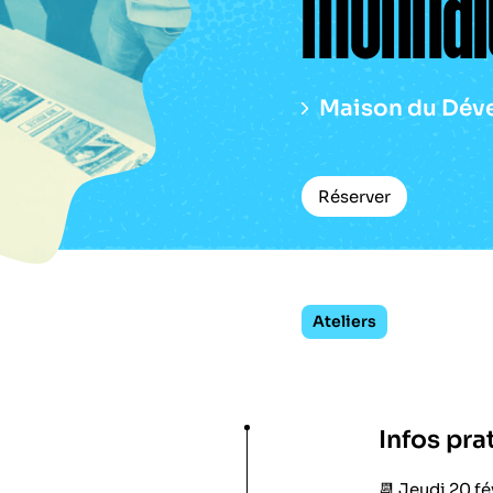
monnai
Maison du Dév
Réserver
Ateliers
Infos pra
📆 Jeudi 20 fé