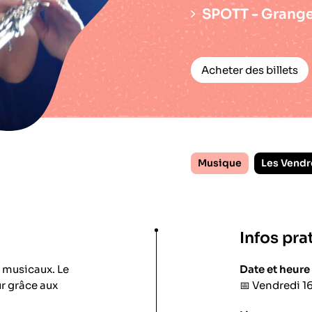
SPOTT - Grange
Acheter des billets
Musique
Les Vendr
Infos pra
 musicaux. Le
Date et heure
ur grâce aux
📅
Vendredi 16