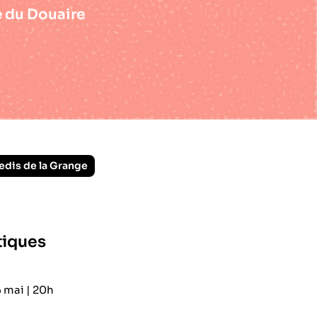
 du Douaire
edis de la Grange
tiques
 mai | 20h