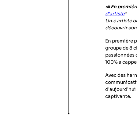
📣 En premièr
d’artiste
”.
Un·e artiste o
découvrir son
En première p
groupe de 8 
passionnées q
100% a cappel
Avec des harm
communicative,
d’aujourd’hui
captivante.