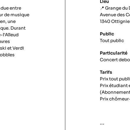
Lieu
ndue entre
📍 Grange du 
eur de musique
Avenue des C
hen
, une
1340 Ottignie
ique. Durant
Public
-l'Alleud
Tout public
uvres
ki et Verdi
Particularité
wobbles
Concert debo
Tarifs
Prix tout publ
Prix étudiant·
(Abonnement 
Prix chômeur·
--